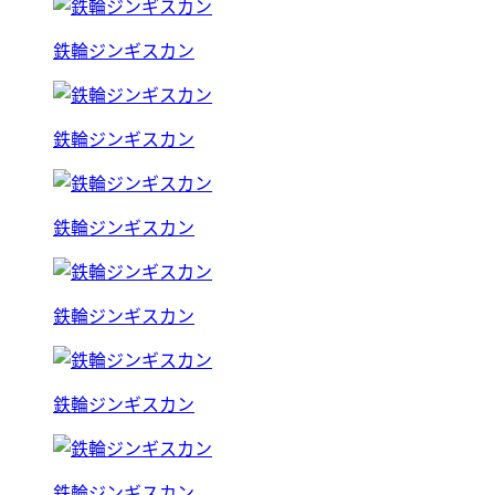
鉄輪ジンギスカン
鉄輪ジンギスカン
鉄輪ジンギスカン
鉄輪ジンギスカン
鉄輪ジンギスカン
鉄輪ジンギスカン