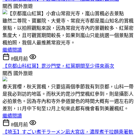
關西
國外旅遊
雖然二尊院、寶巖院、大覺寺、常寂光寺都是嵐山知名的賞楓
景點，以拍照觀點來說，因為常寂光寺內的景觀較多、紅葉密
集度大，且可觀賞期間較長，如果到嵐山只能挑選一個景點賞
楓拍照，我個人最推薦常寂光寺。
繼續閱讀
8個月前
【京都山科紅葉】毘沙門堂，紅葉期間至少得來兩次
關西
國外旅遊
春天賞櫻，秋天賞楓，只要這兩個季節我有到京都，山科一帶
是我必到訪的地區。而秋天的毘沙門堂楓紅參到，則是攝影人
必拍景色。因為寺內和寺外參道變色的時間大概有一週左右的
差別，11月中下旬至12月上旬來此都有機會看到美麗楓紅。
繼續閱讀
8個月前
【埼玉】すごい煮干ラーメン凪大宮店，濃厚煮干拉麵乘著軌