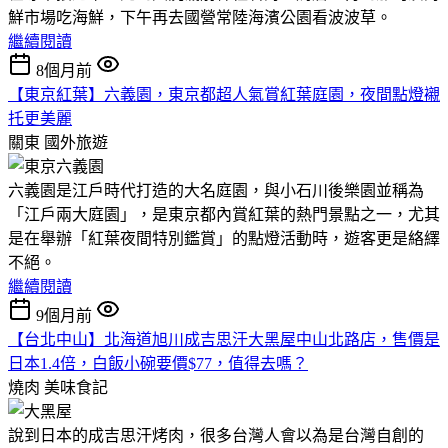
鮮市場吃海鮮，下午再去國營常陸海濱公園看波波草。
繼續閱讀
8個月前
【東京紅葉】六義園，東京都超人氣賞紅葉庭園，夜間點燈襯
托更美麗
關東
國外旅遊
六義園是江戶時代打造的大名庭園，與小石川後樂園並稱為
「江戶兩大庭園」，是東京都內賞紅葉的熱門景點之一，尤其
是在舉辦「紅葉夜間特別鑑賞」的點燈活動時，遊客更是絡繹
不絕。
繼續閱讀
9個月前
【台北中山】北海道旭川成吉思汗大黑屋中山北路店，售價是
日本1.4倍，白飯小碗要價$77，值得去嗎？
燒肉
美味食記
說到日本的成吉思汗烤肉，很多台灣人會以為是台灣自創的