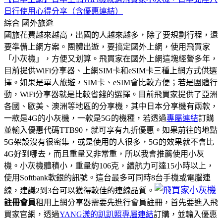
日行使用心得分享（含優惠連結）
綜合
國外旅遊
國旅花費越來越高，出國的人越來越多，除了要規劃行程，還
要準備上網方案。團體出遊，要搞定國外上網，使用飛買家
「小灰機」，方便又划算。飛買家在國外上網這塊經營多年，
目前提供WiFi分享器、上網SIM卡和eSIM卡三種上網方式供選
擇。如果是單人旅遊，SIM卡、eSIM會比較方便；若是團體行
動，WiFi分享器就是比較省錢的選擇。目前飛買家提供了亞洲
各國、歐美、澳洲等地區的分享機，其中日本分享機有兩款，
一款是4G的小灰機，一款是5G的機種，若透過
專屬連結
訂購
並輸入優惠代碼TTB90，就可享有九折優惠。如果前往的地點
5G架設沒有很密集，或是使用的人很多，5G的效果就不會比
4G好到哪去，而且重量又非常重，所以我會推薦使用小灰
機。小灰機體積小，重量約106克，續航力可達15小時以上，
使用Softbank軟銀的訊號。這台最多可同時8台手機或電腦連
線，建議2到3台可以獲得較佳的連線品質。
註冊會員
租用上網分享器需要先進行會員註冊，首先要進入飛
買家官網，透過
YANG漾的趴趴照專屬連結
訂購，並輸入優惠