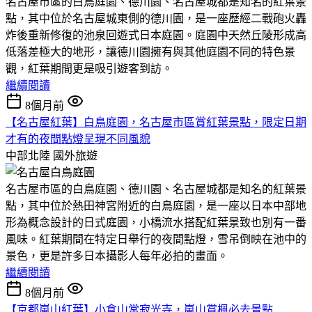
名古屋市區的白鳥庭園、德川園、名古屋城都是知名的紅葉景
點，其中位於名古屋城東側的德川園，是一座歷經二戰砲火轟
炸後重新修復的池泉回遊式日本庭園。庭園中天然丘陵形成高
低落差極大的地形，讓德川園擁有與其他庭園不同的特色景
觀，紅葉期間更是吸引遊客到訪。
繼續閱讀
8個月前
【名古屋紅葉】白鳥庭園，名古屋市區賞紅葉景點，限定日期
才有的夜間點燈呈現不同風貌
中部北陸
國外旅遊
名古屋市區的白鳥庭園、德川園、名古屋城都是知名的紅葉景
點，其中位於熱田神宮附近的白鳥庭園，是一座以日本中部地
形為概念設計的日式庭園，小橋流水搭配紅葉景致也別有一番
風味。紅葉期間在特定日舉行的夜間點燈，雪吊倒映在池中的
景色，更是許多日本攝影人每年必拍的畫面。
繼續閱讀
8個月前
【京都嵐山紅葉】小倉山常寂光寺，嵐山賞楓必去景點