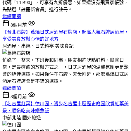
代碼「TTB90」，可享有九折優惠。如果還沒有飛買家帳號，
先點選「註冊新會員」進行註冊。
繼續閱讀
8個月前
【台北石牌】蔦燒日式居酒屋石牌店，超高人氣石牌居酒屋，
享受美食放鬆心情的好地方
居酒屋、串燒、日式料亭
美味食記
忙碌了一整天，下班後和同事、朋友相約吃點好料、聊聊日
常，是最療癒的放鬆方式之一，日式居酒屋的溫馨氛圍更是聚
會的絕佳選擇。如果你住在石牌、天母附近，那麼蔦燒日式居
酒屋石牌店會是不錯的選擇。
繼續閱讀
8個月前
【名古屋紅葉】德川園，漫步名古屋市區歷史庭園欣賞紅葉美
景，順道吃美味鰻魚飯
中部北陸
國外旅遊