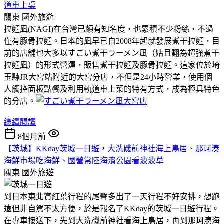
道車上桌
關東
國外旅遊
拉麵凪(NAGI)在台灣已頗有知名度，也累積不少粉絲，不過
僅有豚骨拉麵。日本的凪早已自2008年起就發展煮干拉麵，目
前的店舖也大多以すごい煮干ラーメン凪（姑且翻為超強煮干
拉麵凪）的形式營運，販售煮干拉麵及豚骨拉麵。這家位於埼
玉縣JR大宮站附近的大宮分店，不但是24小時營業，使用個
人觸控面板點餐及利用軌道車上菜的特有方式，成為極具特色
的分店。
繼續閱讀
8個月前
【茨城】KKday茨城一日遊，大洗磯前神社海上鳥居、那珂湊
海鮮市場吃海鮮、國營常陸海濱公園看波波草
關東
國外旅遊
到日本東北賞紅葉行程的尾聲多出了一天行程不好安排，想跑
遠但非自駕不太方便，於是報名了KKday的茨城一日遊行程。
在專車接送下，先到大洗磯前神社看海上鳥居，再到那珂湊海