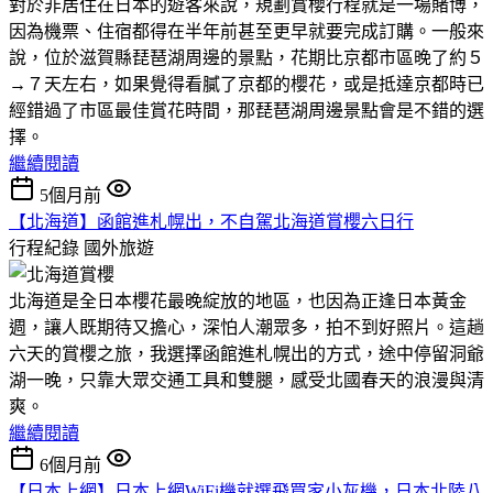
對於非居住在日本的遊客來說，規劃賞櫻行程就是一場賭博，
因為機票、住宿都得在半年前甚至更早就要完成訂購。一般來
說，位於滋賀縣琵琶湖周邊的景點，花期比京都市區晚了約５
→７天左右，如果覺得看膩了京都的櫻花，或是抵達京都時已
經錯過了市區最佳賞花時間，那琵琶湖周邊景點會是不錯的選
擇。
繼續閱讀
5個月前
【北海道】函館進札幌出，不自駕北海道賞櫻六日行
行程紀錄
國外旅遊
北海道是全日本櫻花最晚綻放的地區，也因為正逢日本黃金
週，讓人既期待又擔心，深怕人潮眾多，拍不到好照片。這趟
六天的賞櫻之旅，我選擇函館進札幌出的方式，途中停留洞爺
湖一晚，只靠大眾交通工具和雙腿，感受北國春天的浪漫與清
爽。
繼續閱讀
6個月前
【日本上網】日本上網WiFi機就選飛買家小灰機，日本北陸八